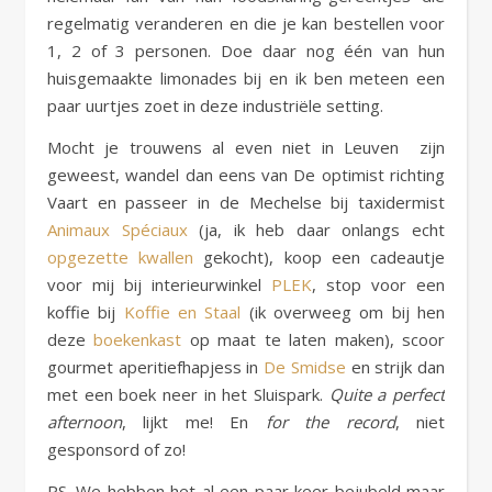
regelmatig veranderen en die je kan bestellen voor
1, 2 of 3 personen. Doe daar nog één van hun
huisgemaakte limonades bij en ik ben meteen een
paar uurtjes zoet in deze industriële setting.
Mocht je trouwens al even niet in Leuven zijn
geweest, wandel dan eens van De optimist richting
Vaart en passeer in de Mechelse bij taxidermist
Animaux Spéciaux
(ja, ik heb daar onlangs echt
opgezette kwallen
gekocht), koop een cadeautje
voor mij bij interieurwinkel
PLEK
, stop voor een
koffie bij
Koffie en Staal
(ik overweeg om bij hen
deze
boekenkast
op maat te laten maken), scoor
gourmet aperitiefhapjess in
De Smidse
en strijk dan
met een boek neer in het Sluispark.
Quite a perfect
afternoon
, lijkt me! En
for the record
, niet
gesponsord of zo!
PS. We hebben het al een paar keer bejubeld maar