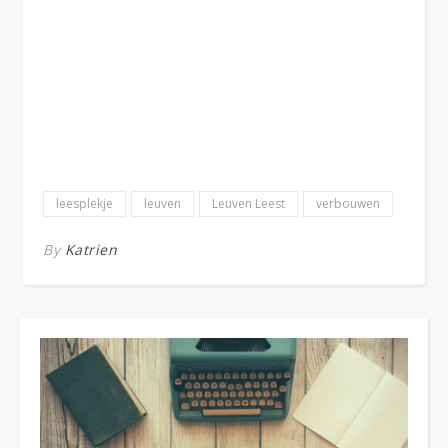
leesplekje
leuven
Leuven Leest
verbouwen
By
Katrien