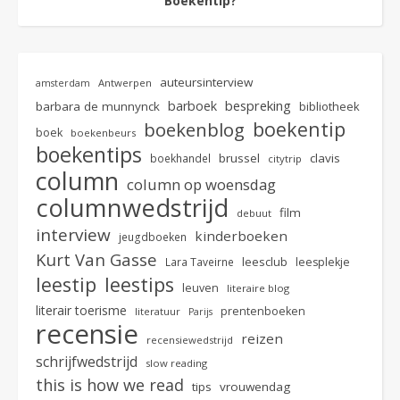
Boekentip?
auteursinterview
Antwerpen
amsterdam
bespreking
barboek
barbara de munnynck
bibliotheek
boekentip
boekenblog
boek
boekenbeurs
boekentips
brussel
clavis
boekhandel
citytrip
column
column op woensdag
columnwedstrijd
film
debuut
interview
kinderboeken
jeugdboeken
Kurt Van Gasse
leesclub
Lara Taveirne
leesplekje
leestip
leestips
leuven
literaire blog
literair toerisme
prentenboeken
literatuur
Parijs
recensie
reizen
recensiewedstrijd
schrijfwedstrijd
slow reading
this is how we read
tips
vrouwendag