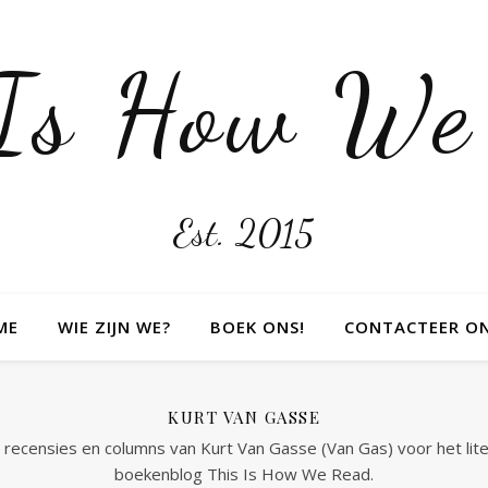
 Is How We
Est. 2015
ME
WIE ZIJN WE?
BOEK ONS!
CONTACTEER O
KURT VAN GASSE
 recensies en columns van Kurt Van Gasse (Van Gas) voor het liter
boekenblog This Is How We Read.