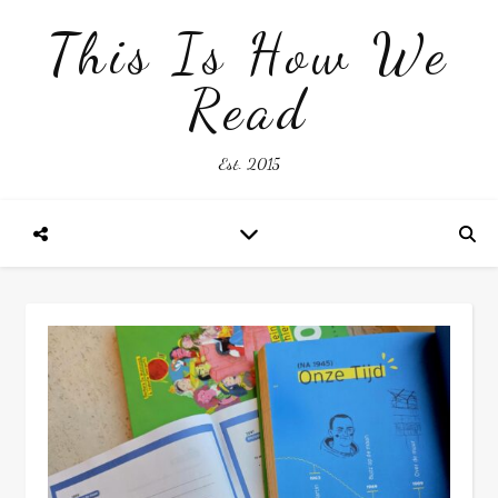
This Is How We
Read
Est. 2015