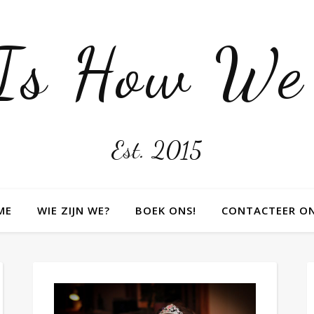
 Is How We
Est. 2015
ME
WIE ZIJN WE?
BOEK ONS!
CONTACTEER O