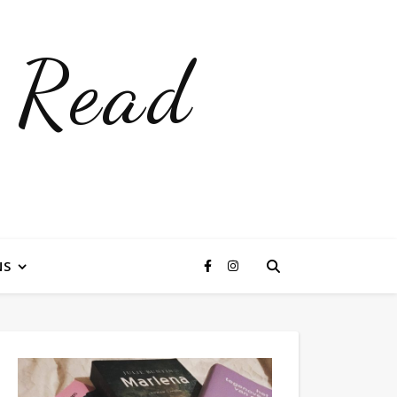
 Read
NS