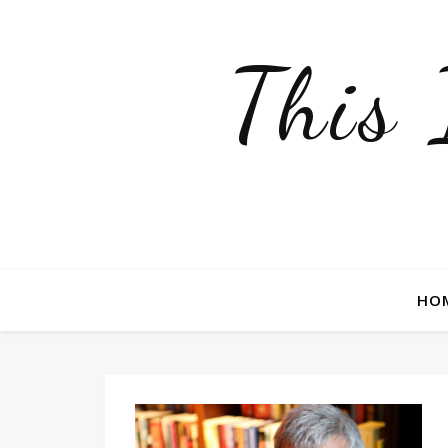
This
HO