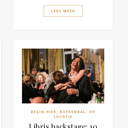
LEES MEER
,
,
BEGIN HIER
BOEKENBAL
OP
LOCATIE
Libris backstage: 10