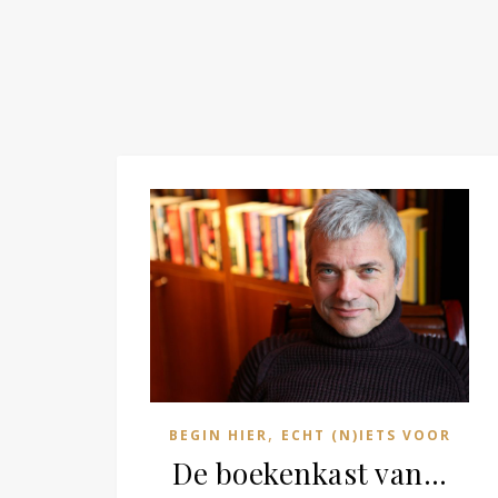
,
BEGIN HIER
ECHT (N)IETS VOOR
De boekenkast van…