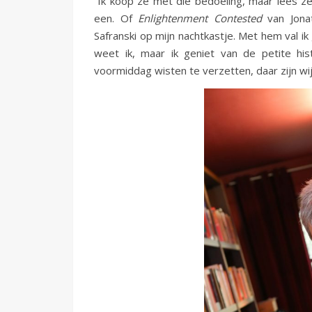
“Ik koop ze met die bedoeling, maar lees z
een. Of
Enlightenment Contested
van Jona
Safranski op mijn nachtkastje. Met hem val ik
weet ik, maar ik geniet van de petite his
voormiddag wisten te verzetten, daar zijn wij 