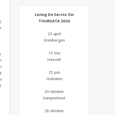
Lezing De Eerste Zin
TOURDATA
2026
,
r
23 april
Grimbergen
13 mei
.
Hasselt
n
n
25 juni
k
Hoboken
l
.
20 oktober
Kampenhout
26 oktober