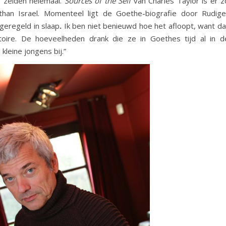
e zelden helemaal.
Sources of the Self
van Charles Taylor is er z
than Israel. Momenteel ligt de Goethe-biografie door Rudige
 geregeld in slaap
.
Ik ben niet benieuwd hoe het afloopt, want da
toire. De hoeveelheden drank die ze in Goethes tijd al in d
kleine jongens bij.”