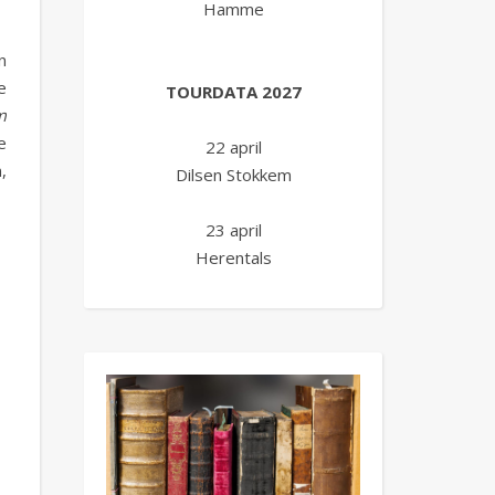
Hamme
n
e
TOURDATA 2027
m
e
22 april
,
Dilsen Stokkem
23 april
Herentals