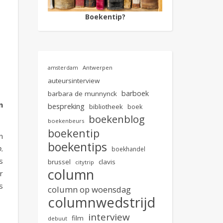
Boekentip?
Antwerpen
amsterdam
auteursinterview
barboek
barbara de munnynck
n
bespreking
bibliotheek
boek
boekenblog
boekenbeurs
boekentip
n
boekentips
.
boekhandel
s
brussel
clavis
citytrip
column
r
s
column op woensdag
columnwedstrijd
interview
film
debuut