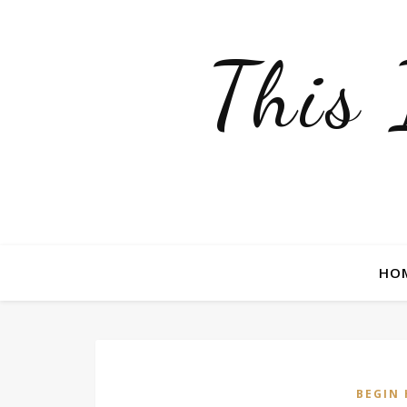
This
HO
BEGIN 