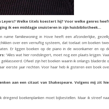
 Leyers? Welke titels koestert hij? Voor welke genres heef
ing ik een middagje snuisteren in zijn huisbibliotheek…
n ruime familiewoning in Hove heeft een afzonderlijke, gezelli
eschikken over een vernuftig systeem, dat toelaat om boeken twe
 baten. Er liggen boeken op de piano in de woonkamer en op d
rs:
“Alles wat hier rondslingert, moet nog een plaats krijgen. Vaa
b geklasseerd. Ofwel zijn het boeken waarin ik onlangs bladerde o
 haar eerste jaar rechten. Voor haar heb ik gisteren een boek ove
denken aan een citaat van Shakespeare. Volgens mij zit hie
k dringend boekenplanken moet bijbestellen. Maar ik streef naa