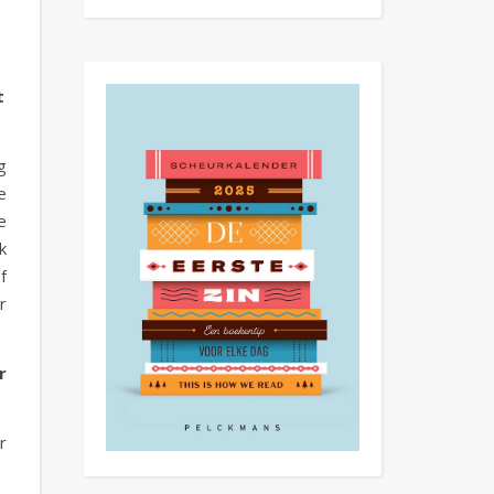
t
g
e
e
k
f
r
r
r