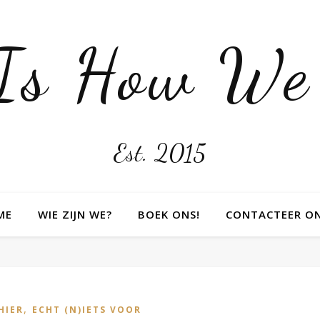
 Is How We
Est. 2015
ME
WIE ZIJN WE?
BOEK ONS!
CONTACTEER O
,
HIER
ECHT (N)IETS VOOR