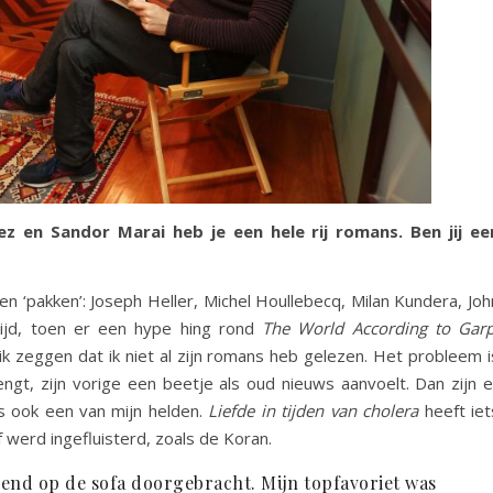
ez en Sandor Marai heb je een hele rij romans. Ben jij ee
nen ‘pakken’: Joseph Heller, Michel Houllebecq, Milan Kundera, Joh
ntijd, toen er een hype hing rond
The World According to Garp
 ik zeggen dat ik niet al zijn romans heb gelezen. Het probleem i
ngt, zijn vorige een beetje als oud nieuws aanvoelt. Dan zijn e
 is ook een van mijn helden.
Liefde in tijden van cholera
heeft iet
f werd ingefluisterd, zoals de Koran.
lezend op de sofa doorgebracht. Mijn topfavoriet was