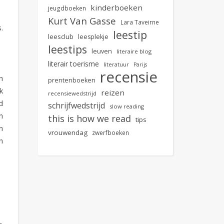
kinderboeken
jeugdboeken
Kurt Van Gasse
Lara Taveirne
.
leestip
leesclub
leesplekje
leestips
leuven
literaire blog
literair toerisme
literatuur
Parijs
recensie
n
prentenboeken
k
reizen
recensiewedstrijd
d
schrijfwedstrijd
slow reading
n
this is how we read
tips
n
vrouwendag
zwerfboeken
n