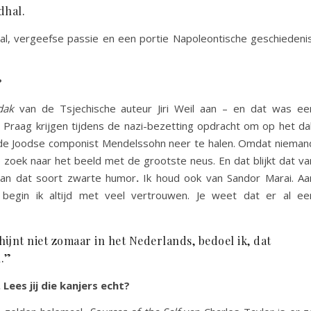
dhal.
al, vergeefse passie en een portie Napoleontische geschiedenis
?
 dak
van de Tsjechische auteur Jiri Weil aan – en dat was ee
Praag krijgen tijdens de nazi-bezetting opdracht om op het da
de Joodse componist Mendelssohn neer te halen. Omdat nieman
zoek naar het beeld met de grootste neus. En dat blijkt dat va
 van dat soort zwarte humor
.
Ik houd ook van Sandor Marai. Aa
egin ik altijd met veel vertrouwen. Je weet dat er al ee
hijnt niet zomaar in het Nederlands, bedoel ik, dat
n.”
Lees jij die kanjers echt?