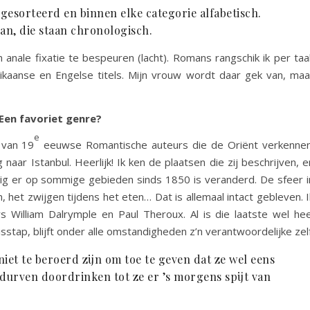
gesorteerd en binnen elke categorie alfabetisch.
an, die staan chronologisch.
n anale fixatie te bespeuren (lacht). Romans rangschik ik per taal
kaanse en Engelse titels. Mijn vrouw wordt daar gek van, maa
Een favoriet genre?
e
 van 19
eeuwse Romantische auteurs die de Oriënt verkennen
aar Istanbul. Heerlijk! Ik ken de plaatsen die zij beschrijven, e
ig er op sommige gebieden sinds 1850 is veranderd. De sfeer i
 het zwijgen tijdens het eten… Dat is allemaal intact gebleven. I
 William Dalrymple en Paul Theroux. Al is die laatste wel hee
stap, blijft onder alle omstandigheden z’n verantwoordelijke zelf
niet te beroerd zijn om toe te geven dat ze wel eens
 durven doordrinken tot ze er ’s morgens spijt van