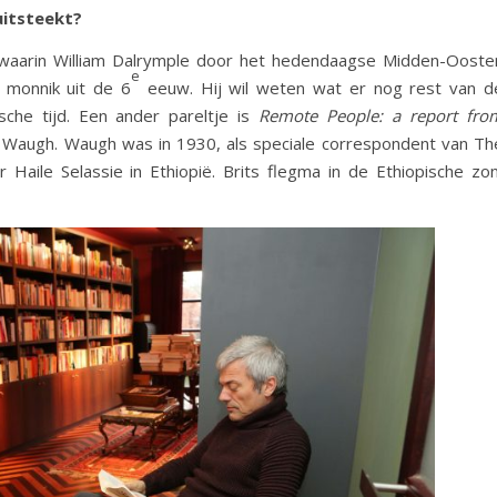
uitsteekt?
waarin William Dalrymple door het hedendaagse Midden-Ooste
e
 monnik uit de 6
eeuw. Hij wil weten wat er nog rest van d
ische tijd. Een ander pareltje is
Remote People: a report fro
 Waugh. Waugh was in 1930, als speciale correspondent van Th
 Haile Selassie in Ethiopië. Brits flegma in de Ethiopische zon