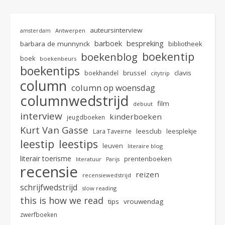
auteursinterview
Antwerpen
amsterdam
bespreking
barboek
barbara de munnynck
bibliotheek
boekentip
boekenblog
boek
boekenbeurs
boekentips
brussel
clavis
boekhandel
citytrip
column
column op woensdag
columnwedstrijd
film
debuut
interview
kinderboeken
jeugdboeken
Kurt Van Gasse
leesclub
Lara Taveirne
leesplekje
leestip
leestips
leuven
literaire blog
literair toerisme
prentenboeken
literatuur
Parijs
recensie
reizen
recensiewedstrijd
schrijfwedstrijd
slow reading
this is how we read
tips
vrouwendag
zwerfboeken