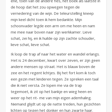
ene, toen van de andere fles, het boek als laatste in
de hoop dat het zou opwegen tegen de
vernedering van de wijn. De teleurstelling kneep
mijn keel dicht toen ik hem bedankte. Mijn
schoonvader legde een arm om me heen en nam
me mee naar boven naar zijn werkkamer. Lieve
schat, zei hij, en ik huilde op zijn zachte schouder,
lieve schat, lieve schat.
Ik loop de trap af naar het water en wandel erlangs.
Het is 24 december, kwart over zeven, er zijn geen
andere mensen op straat. Het is blauw boven de
zee en het regent lichtjes. Bij het fort kom ik toch
een gezin met kinderen tegen. Ze spreken een taal
die ik niet versta. Ze lopen me via de trap
tegemoet, ik zit op het bankje en wieg heen en
weer op het rit- me van mijn eigen ademhaling.
Niemand glijdt uit op de natte treden, hun gezichten
lichten op tegen het donker en hun zwarte haar.