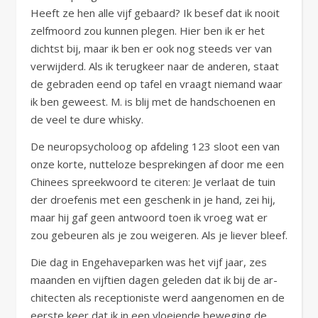
Heeft ze hen alle vijf gebaard? Ik besef dat ik nooit
zelfmoord zou kunnen plegen. Hier ben ik er het
dichtst bij, maar ik ben er ook nog steeds ver van
verwijderd. Als ik terugkeer naar de anderen, staat
de gebraden eend op tafel en vraagt niemand waar
ik ben geweest. M. is blij met de handschoenen en
de veel te dure whisky.
De neuropsycholoog op afdeling 123 sloot een van
onze korte, nutteloze besprekingen af door me een
Chinees spreekwoord te citeren: Je verlaat de tuin
der droefenis met een geschenk in je hand, zei hij,
maar hij gaf geen antwoord toen ik vroeg wat er
zou gebeuren als je zou weigeren. Als je liever bleef.
Die dag in Engehaveparken was het vijf jaar, zes
maanden en vijftien dagen geleden dat ik bij de ar-
chitecten als receptioniste werd aangenomen en de
eerste keer dat ik in een vloeiende beweging de