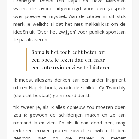
Groningen. Roelof ten Napel en Lieke Marsman
waren die avond uitgenodigd voor een gesprek
over poëzie en mystiek. Aan de citaten in dit stuk
merk je wellicht al dat het niet makkelijk is om de
ideeën uit ‘Over het zwijgen’ voor publiek spontaan
te parafraseren.
Soms is het toch echt beter om
een boek te lezen dan om naar
een auteursinterview te luisteren.
Ik moest alleszins denken aan een ander fragment
uit ten Napels boek, waarin de schilder Cy Twombly
(die echt bestaat) geïrriteerd denkt:
“Ik zweer je, als ik alles opnieuw zou moeten doen
zou ik gewoon de schilderijen maken en ze aan
niemand laten zien. En als ik dan dood ben, mag
iedereen erover praten zoveel ze willen. Ik ben
gewoon niet op die manier in mezelf