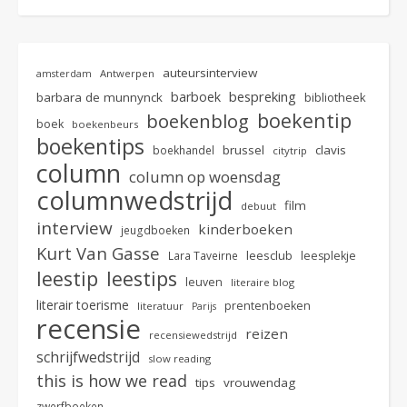
auteursinterview
Antwerpen
amsterdam
bespreking
barboek
barbara de munnynck
bibliotheek
boekentip
boekenblog
boek
boekenbeurs
boekentips
brussel
clavis
boekhandel
citytrip
column
column op woensdag
columnwedstrijd
film
debuut
interview
kinderboeken
jeugdboeken
Kurt Van Gasse
leesclub
Lara Taveirne
leesplekje
leestip
leestips
leuven
literaire blog
literair toerisme
prentenboeken
literatuur
Parijs
recensie
reizen
recensiewedstrijd
schrijfwedstrijd
slow reading
this is how we read
tips
vrouwendag
zwerfboeken