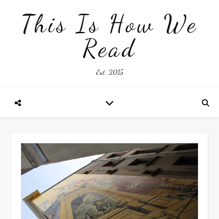
This Is How We
Read
Est. 2015