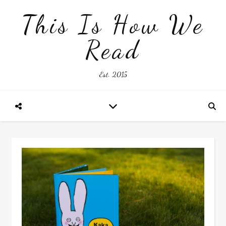
This Is How We
Read
Est. 2015