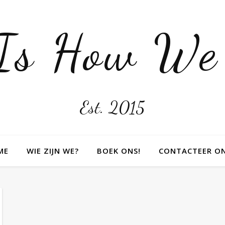
 Is How We
Est. 2015
ME
WIE ZIJN WE?
BOEK ONS!
CONTACTEER O