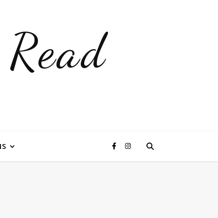
 Read
NS